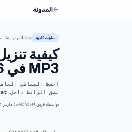
المدونة
ساوند كلاود
5 دقائق قراءة
0
مش
MP3 في 2026
لصق الرابط داخل NanoJet وتنزيل الملف الصوتي المتاح من المتصفح.
بواسطة
فريق NanoJet
·
٢٥ مارس ٢٠٢٦