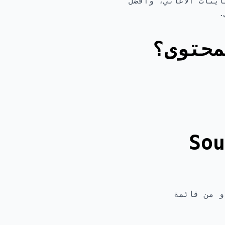
 ومعاينات الأغاني، وأفضل
.
محتوى؟
SoundClou
متصفح أو من قائمة