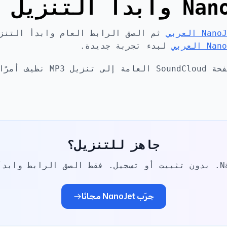
Nan العربي
ثم الصق الرابط العام وابدأ التنزي
N العربي
لبدء تجربة جديدة.
يجعل NanoJet تحويل صفحة oundCloud
جاهز للتنزيل؟
جرّب NanoJet مجانًا