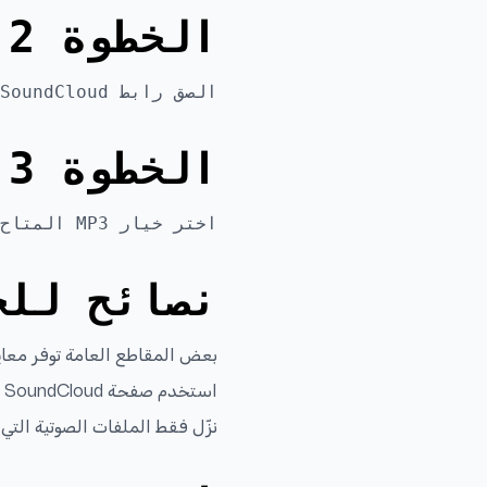
الخطوة 2: الصق الرابط داخل NanoJet
الصق رابط SoundCloud داخل NanoJet حتى يتم اكتشاف الملف الصوتي المتاح.
الخطوة 3: نزّل ملف MP3
اختر خيار MP3 المتاح ثم احفظ الملف على هاتفك أو جهاز Mac أو المتصفح على الكمبيوتر.
نصائح للح
بعض المقاطع العامة توفر معاينة فقط، لذلك قد ي
استخدم صفحة SoundCloud الأصلية بدل روابط إعادة النشر للحصول على أفضل نتيجة.
نزّل فقط الملفات الصوتية التي 