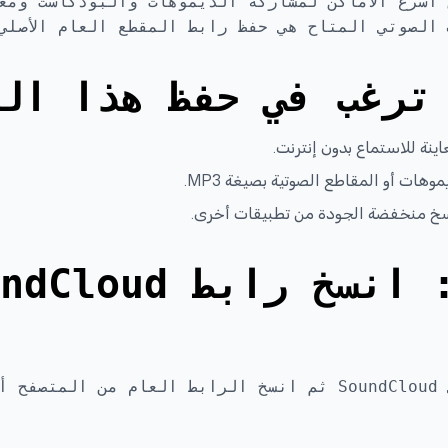
ال SoundCloud من أسرع الأماكن لمشاركة الديموهات والبودكاست
 الصوتي المتاح هي حفظ رابط المقطع العام الأصلي
ترغب في حفظ هذا ال
اينة للاستماع بدون إنترنت.
ات أو المقاطع الصوتية بصيغة MP3.
سخ منخفضة الجودة من تطبيقات أخرى.
الخطوة 1: انسخ رابط d
افتح صفحة المقطع على SoundCloud ثم انسخ الرابط العام من ال