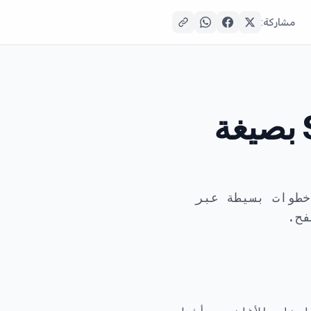
مشاركة:
كيفية تنزيل مقاطع SoundCloud بصيغة
 والمعاينات من SoundCloud بصيغة MP3 خلال خطوات بسيطة عبر