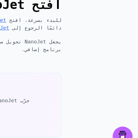
افتح NanoJet وابدأ التنزيل
للبدء بسرعة، افتح
oJet
دائمًا الرجوع إلى
anoJet
برنامج إضافي.
جرّب NanoJet. بدون تثبيت أو تسجيل. فقط الصق الرابط وابدأ التنزيل.